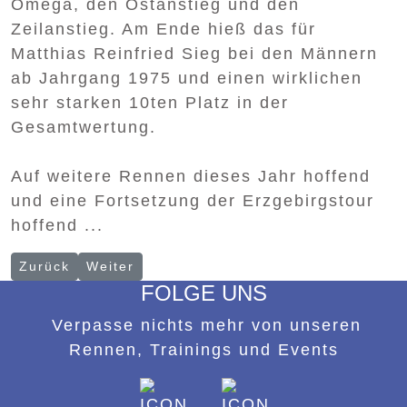
Omega, den Ostanstieg und den
Zeilanstieg. Am Ende hieß das für
Matthias Reinfried Sieg bei den Männern
ab Jahrgang 1975 und einen wirklichen
sehr starken 10ten Platz in der
Gesamtwertung.
Auf weitere Rennen dieses Jahr hoffend
und eine Fortsetzung der Erzgebirgstour
hoffend ...
Vorheriger Beitrag: Knappenman XXL
Nächster Beitrag: Henrys Ritt beim Riderm
Zurück
Weiter
FOLGE UNS
Verpasse nichts mehr von unseren
Rennen, Trainings und Events