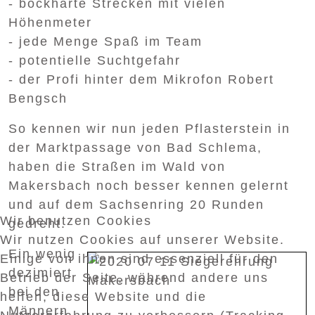
- bockharte Strecken mit vielen
Höhenmeter
- jede Menge Spaß im Team
- potentielle Suchtgefahr
- der Profi hinter dem Mikrofon Robert
Bengsch
So kennen wir nun jeden Pflasterstein in
der Marktpassage von Bad Schlema,
haben die Straßen im Wald von
Makersbach noch besser kennen gelernt
und auf dem Sachsenring 20 Runden
Wir benutzen Cookies
gedreht.
Wir nutzen Cookies auf unserer Website.
Ein wenig
Einige von ihnen sind essenziell für den
dezimiert
Betrieb der Seite, während andere uns
bei den
helfen, diese Website und die
Männern