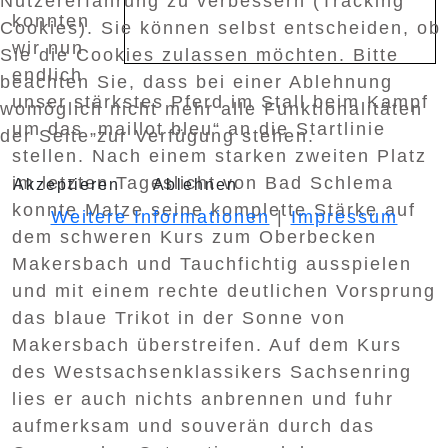
Nutzererfahrung zu verbessern (Tracking
konnten
Cookies). Sie können selbst entscheiden, ob
wir nun
Sie die Cookies zulassen möchten. Bitte
endlich
beachten Sie, dass bei einer Ablehnung
unser stärkstes Pferd im Stall beim Kampf
womöglich nicht mehr alle Funktionalitäten
um das „maillot bleu“ an die Startlinie
der Seite zur Verfügung stehen.
stellen. Nach einem starken zweiten Platz
im letzten Tageslicht von Bad Schlema
Akzeptieren
Ablehnen
konnte Matze seine komplette Stärke auf
Weitere Informationen
|
Impressum
dem schweren Kurs zum Oberbecken
Makersbach und Tauchfichtig ausspielen
und mit einem rechte deutlichen Vorsprung
das blaue Trikot in der Sonne von
Makersbach überstreifen. Auf dem Kurs
des Westsachsenklassikers Sachsenring
lies er auch nichts anbrennen und fuhr
aufmerksam und souverän durch das