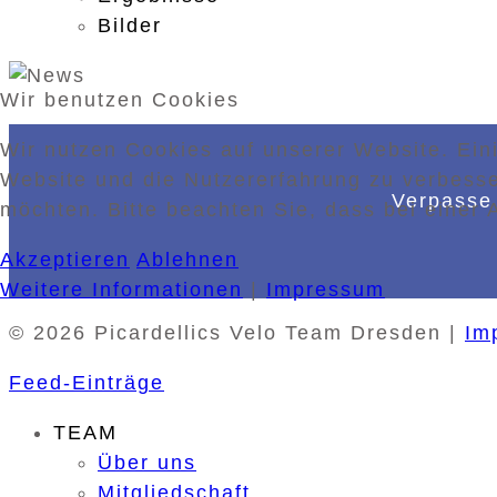
Bilder
Wir benutzen Cookies
Wir nutzen Cookies auf unserer Website. Eini
Website und die Nutzererfahrung zu verbesse
Verpasse 
möchten. Bitte beachten Sie, dass bei einer 
Akzeptieren
Ablehnen
Weitere Informationen
|
Impressum
© 2026 Picardellics Velo Team Dresden |
Im
Feed-Einträge
TEAM
Über uns
Mitgliedschaft