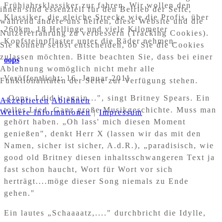
Frühjahrsklassiker zur fahren. Wir wollen den
ihnen sind essenziell für den Betrieb der Seite,
Klassiker, die gleiche Strecke wie die Profis, über
während andere uns helfen, diese Website und die
260km, 18 Hellinge und viele Kilometer
Nutzererfahrung zu verbessern (Tracking Cookies).
Kopfsteinpflaster unter die Räder nehmen.
Sie können selbst entscheiden, ob Sie die Cookies
zulassen möchten. Bitte beachten Sie, dass bei einer
oops
Ablehnung womöglich nicht mehr alle
Veröffentlicht: 16. Januar 2011
Funktionalitäten der Seite zur Verfügung stehen.
„Oops, I did it again...", singt Britney Spears. Ein
Akzeptieren
Ablehnen
tolles Lied. Ganz große Musikgeschichte. Muss man
Weitere Informationen
|
Impressum
gehört haben. „Oh lass' mich diesen Moment
genießen", denkt Herr X (lassen wir das mit den
Namen, sicher ist sicher, A.d.R.), „paradisisch, wie
good old Britney diesen inhaltsschwangeren Text ja
fast schon haucht, Wort für Wort vor sich
herträgt....möge dieser Song niemals zu Ende
gehen."
Ein lautes „Schaaaatz,...." durchbricht die Idylle,