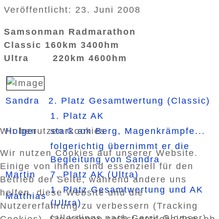
Veröffentlicht: 23. Juni 2008
Samsonman Radmarathon
Classic 160km 3400hm
Ultra 220km 4600hm
Sandra
2. Platz Gesamtwertung (Classic)
1. Platz AK
Wir benutzen Cookies
Holger
stark am Berg, Magenkrämpfe...
folgerichtig übernimmt er die
Wir nutzen Cookies auf unserer Website.
Begleitung von Sandra
Einige von ihnen sind essenziell für den
Martin
7. Platz AK (Ultra)
Betrieb der Seite, während andere uns
1. Platz Gesamtwertung und AK
helfen, diese Website und die
Matthias
(Ultra)
Nutzererfahrung zu verbessern (Tracking
(allerdings nach Gerrit Glomser)
Cookies). Sie können selbst entscheiden, ob