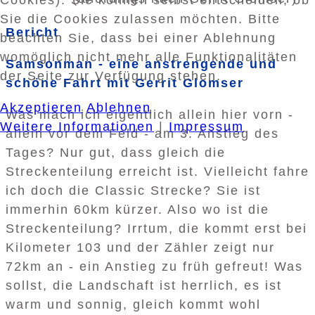
Sie die Cookies zulassen möchten. Bitte
Bericht
beachten Sie, dass bei einer Ablehnung
womöglich nicht mehr alle Funktionalitäten
Samsonman - eine anstrengende und
der Seite zur Verfügung stehen.
schöne Fahrt mit Gerrit Glomser
Akzeptieren
Ablehnen
Was mach ich eigentlich allein hier vorn -
Weitere Informationen
|
Impressum
allein vor dem Feld - am 3. Anstieg des
Tages? Nur gut, dass gleich die
Streckenteilung erreicht ist. Vielleicht fahre
ich doch die Classic Strecke? Sie ist
immerhin 60km kürzer. Also wo ist die
Streckenteilung? Irrtum, die kommt erst bei
Kilometer 103 und der Zähler zeigt nur
72km an - ein Anstieg zu früh gefreut! Was
sollst, die Landschaft ist herrlich, es ist
warm und sonnig, gleich kommt wohl