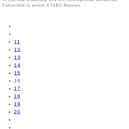
Fahrerfeld in einem KTABC-Rennen.
11
12
13
14
15
16
17
18
19
20